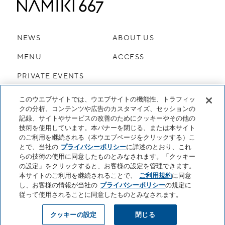
NEWS
ABOUT US
MENU
ACCESS
PRIVATE EVENTS
|
このウエブサイトでは、ウエブサイトの機能性、トラフィッ
クの分析、コンテンツや広告のカスタマイズ、セッションの
記録、サイトやサービスの改善のためにクッキーやその他の
PRIVACY POLICY
クッキーセンター
技術を使用しています。本バナーを閉じる、または本サイト
CAREERS
HYATT CENTRIC GINZA TOKYO
のご利用を継続される（本ウエブページをクリックする）こ
とで、当社の
プライバシーポリシー
に詳述のとおり、これ
DO NOT SELL OR SHARE MY PERSONAL INFORMATION
らの技術の使用に同意したものとみなされます。「クッキー
の設定」をクリックすると、お客様の設定を管理できます。
© 2026 HYATT CORPORATION
本サイトのご利用を継続されることで、
ご利用規約
に同意
し、お客様の情報が当社の
プライバシーポリシー
の規定に
従って使用されることに同意したものとみなされます。
クッキーの設定
閉じる
RESERVATIONS