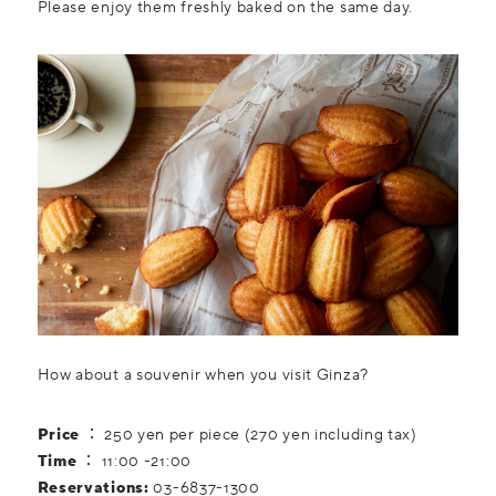
Please enjoy them freshly baked on the same day.
How about a souvenir when you visit Ginza?
Price
： 250 yen per piece (270 yen including tax)
Time
： 11:00 -21:00
Reservations:
03-6837-1300