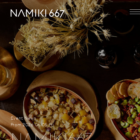
NEWS
MENU
ABOUT US
PRIVATE EVENTS
ACCESS
Event
News
|
From 2026.06.05 Fri
NAMIKI667
プライバシーポリシー
採用情報