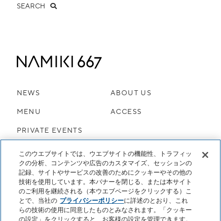
SEARCH
NEWS
ABOUT US
MENU
ACCESS
PRIVATE EVENTS
|
このウエブサイトでは、ウエブサイトの機能性、トラフィッ
クの分析、コンテンツや広告のカスタマイズ、セッションの
記録、サイトやサービスの改善のためにクッキーやその他の
プライバシーポリシー
クッキーセンター
技術を使用しています。本バナーを閉じる、または本サイト
採用情報
ハイアット セントリック 銀座 東京
のご利用を継続される（本ウエブページをクリックする）こ
とで、当社の
プライバシーポリシー
に詳述のとおり、これ
DO NOT SELL OR SHARE MY PERSONAL INFORMATION
らの技術の使用に同意したものとみなされます。「クッキー
の設定」をクリックすると、お客様の設定を管理できます。